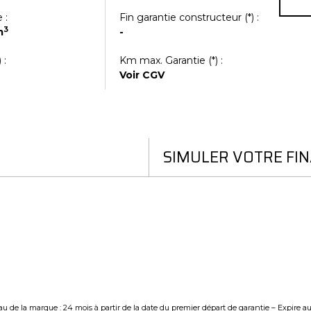
 :
Fin garantie constructeur (*) :
3
m
-
 :
Km max. Garantie (
*
) :
g
Voir CGV
SIMULER VOTRE FI
u de la marque : 24 mois à partir de la date du premier départ de garantie – Expire a