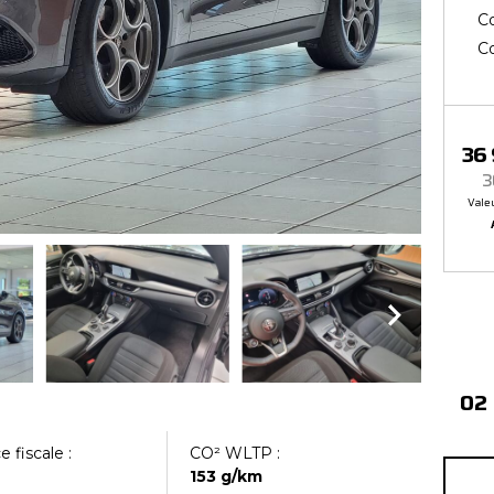
Co
Co
36
3
Valeu
02
 fiscale :
CO² WLTP :
153 g/km