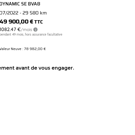
DYNAMIC SE BVA8
07/2022 - 29 580 km
04/2025 - 
49 900,00 €
29 900,0
TTC
Valeur Neuve : 78 982,00 €
Valeur Neuve :
sement avant de vous engager.