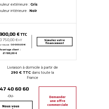
uleur extérieure :
Gris
uleur intérieure :
Noir
 900,00 €
TTC
0 750,00 €
HT
Simulez votre
financement
r neuve :
58 000,00 €
Avantage client :
21 100,00 €
Livraison à domicile à partir de
290 € TTC
dans toute la
France
 47 40 60 60
-OU-
Demander
une offre
commerciale
Nous vous