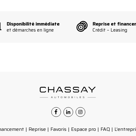
Facebook
Linkedin
Instagram
Disponibilité immédiate
Reprise et financ
et démarches en ligne
Crédit – Leasing
Facebook
Linkedin
Instagram
nancement
Reprise
Favoris
Espace pro
FAQ
L’entrepr