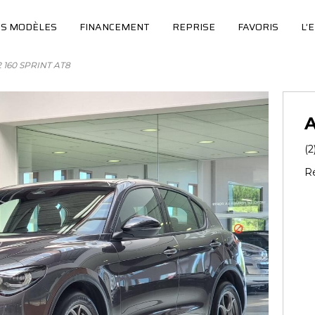
S MODÈLES
FINANCEMENT
REPRISE
FAVORIS
L’
2 160 SPRINT AT8
(2
Ré