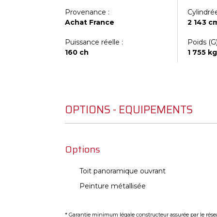
Provenance :
Cylindrée
Achat France
2 143 c
Puissance réelle :
Poids (G)
160 ch
1 755 k
OPTIONS - EQUIPEMENTS
Options
Toit panoramique ouvrant
Peinture métallisée
* Garantie minimum légale constructeur assurée par le résea