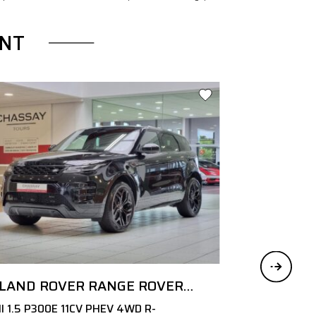
NT
LAND ROVER RANGE ROVER
EVOQUE
II 1.5 P300E 11CV PHEV 4WD R-
1.6 E-TECH