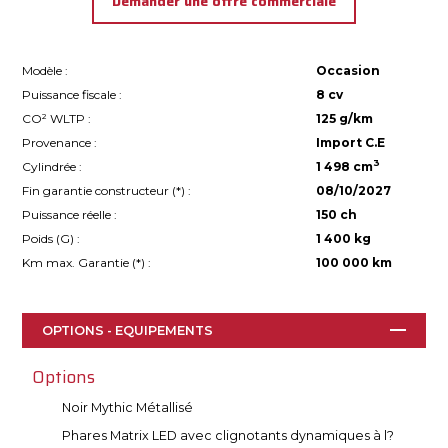
Demander une offre commerciale
Modèle :
Occasion
Puissance fiscale :
8 cv
CO² WLTP :
125 g/km
Provenance :
Import C.E
3
Cylindrée :
1 498 cm
Fin garantie constructeur (
*
) :
08/10/2027
Puissance réelle :
150 ch
Poids (G) :
1 400 kg
Km max. Garantie (
*
) :
100 000 km
OPTIONS - EQUIPEMENTS
Options
Noir Mythic Métallisé
Phares Matrix LED avec clignotants dynamiques à l?