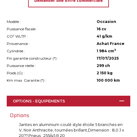
Demander une offre commerciale
Modèle :
Occasion
Puissance fiscale :
16 cv
CO² WLTP :
41 g/km
Provenance :
Achat France
3
Cylindrée :
1 984 cm
Fin garantie constructeur (
*
) :
17/07/2025
Puissance réelle :
299 ch
Poids (G) :
2 150 kg
Km max. Garantie (
*
) :
100 000 km
OPTIONS - EQUIPEMENTS
Options
Jantes en aluminium coulé style étoile 5 branches en
V, Noir Anthracite, tournées brillant,Dimension : 8,0 J x
20??,Pneus : 255/45 R 20