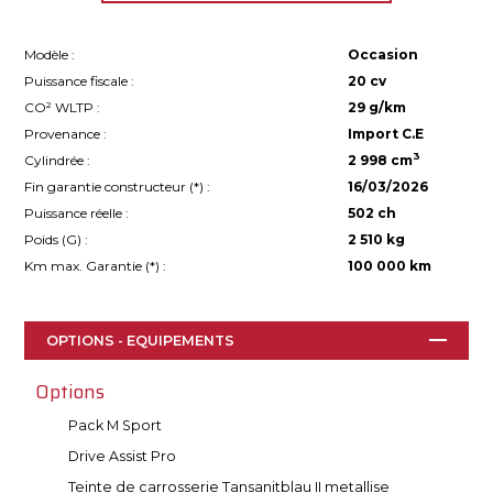
Modèle :
Occasion
Puissance fiscale :
20 cv
CO² WLTP :
29 g/km
Provenance :
Import C.E
3
Cylindrée :
2 998 cm
Fin garantie constructeur (
*
) :
16/03/2026
Puissance réelle :
502 ch
Poids (G) :
2 510 kg
Km max. Garantie (
*
) :
100 000 km
OPTIONS - EQUIPEMENTS
Options
Pack M Sport
Drive Assist Pro
Teinte de carrosserie Tansanitblau II metallise