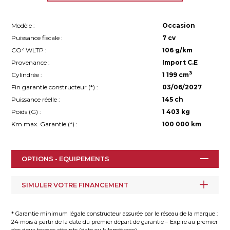
Modèle :
Occasion
Puissance fiscale :
7 cv
CO² WLTP :
106 g/km
Provenance :
Import C.E
3
Cylindrée :
1 199 cm
Fin garantie constructeur (
*
) :
03/06/2027
Puissance réelle :
145 ch
Poids (G) :
1 403 kg
Km max. Garantie (
*
) :
100 000 km
OPTIONS - EQUIPEMENTS
SIMULER VOTRE FINANCEMENT
* Garantie minimum légale constructeur assurée par le réseau de la marque :
24 mois à partir de la date du premier départ de garantie – Expire au premier
des deux termes atteints (date ou kilométrage).