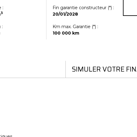
 :
Fin garantie constructeur (
*
) :
3
m
20/01/2028
 :
Km max. Garantie (
*
) :
g
100 000 km
SIMULER VOTRE FI
tiques