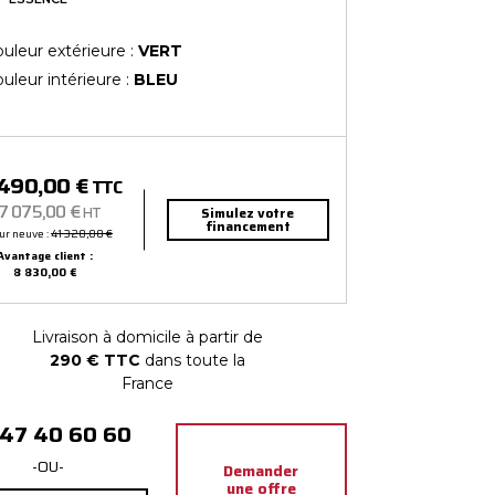
uleur extérieure :
VERT
uleur intérieure :
BLEU
 490,00 €
TTC
7 075,00 €
HT
Simulez votre
financement
ur neuve :
41 320,00 €
Avantage client :
8 830,00 €
Livraison à domicile à partir de
290 € TTC
dans toute la
France
 47 40 60 60
-OU-
Demander
une offre