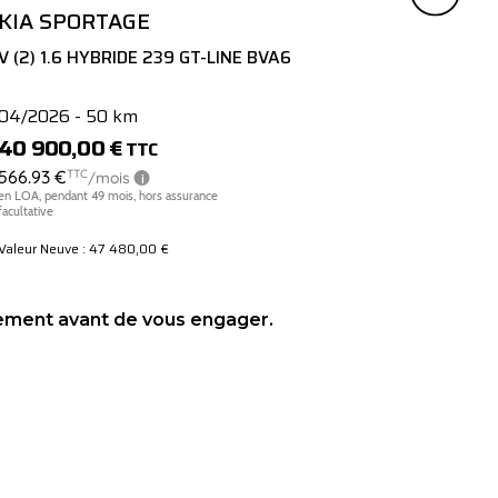
KIA SPORTAGE
OPEL
V (2) 1.6 HYBRIDE 239 GT-LINE BVA6
II ELECTRI
GS
04/2026 - 50 km
09/2023 - 1
40 900,00 €
20 490,0
TTC
Valeur Neuve : 47 480,00 €
sement avant de vous engager.