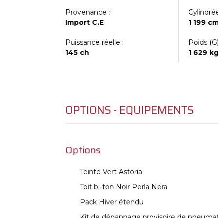
Provenance :
Cylindrée
Import C.E
1 199 c
Puissance réelle :
Poids (G)
145 ch
1 629 k
OPTIONS - EQUIPEMENTS
Options
Teinte Vert Astoria
Toit bi-ton Noir Perla Nera
Pack Hiver étendu
Kit de dépannage provisoire de pneuma