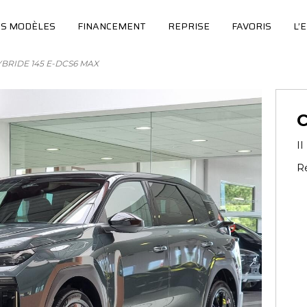
S MODÈLES
FINANCEMENT
REPRISE
FAVORIS
L’
YBRIDE 145 E-DCS6 MAX
C
I
Ré