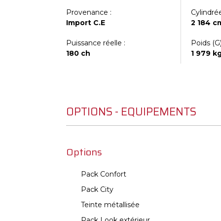
Provenance :
Cylindrée
Import C.E
2 184 c
Puissance réelle :
Poids (G)
180 ch
1 979 k
OPTIONS - EQUIPEMENTS
Options
Pack Confort
Pack City
Teinte métallisée
Pack Look extérieur