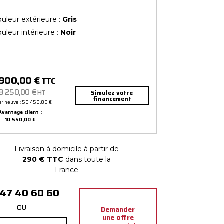
uleur extérieure :
Gris
uleur intérieure :
Noir
 900,00 €
TTC
3 250,00 €
HT
Simulez votre
financement
ur neuve :
50 450,00 €
Avantage client :
10 550,00 €
Livraison à domicile à partir de
290 € TTC
dans toute la
France
 47 40 60 60
-OU-
Demander
une offre