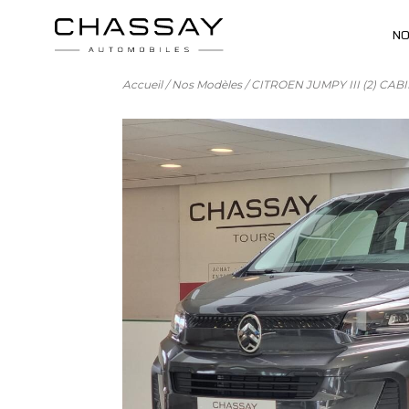
NO
Accueil
/
Nos Modèles
/
CITROEN JUMPY III (2) CAB