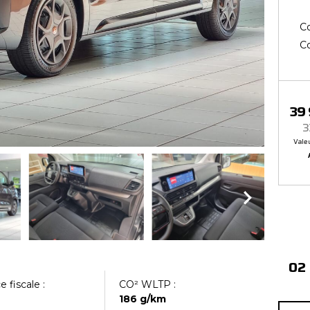
Co
Co
39
3
Vale
02
 fiscale :
CO² WLTP :
186 g/km