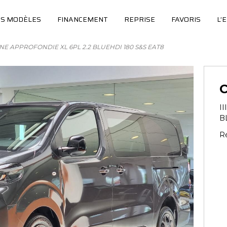
S MODÈLES
FINANCEMENT
REPRISE
FAVORIS
L’
INE APPROFONDIE XL 6PL 2.2 BLUEHDI 180 S&S EAT8
I
B
Ré