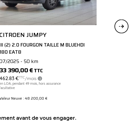
CITROEN JUMPY
III (2) 2.0 FOURGON TAILLE M BLUEHDI
III (2) CA
180 EAT8
BLUEHDI 18
07/2025 - 50 km
10/2025 - 
33 390,00 €
37 900,0
TTC
Valeur Neuve : 48 200,00 €
Valeur Neuve :
sement avant de vous engager.