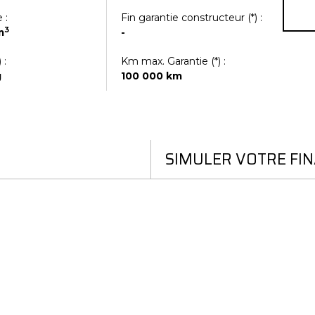
 :
Fin garantie constructeur (*) :
3
m
-
 :
Km max. Garantie (
*
) :
g
100 000 km
SIMULER VOTRE FI