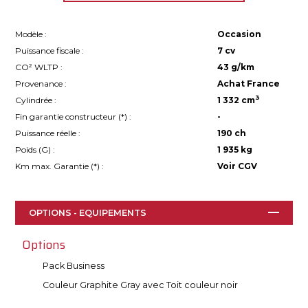
Modèle :
Occasion
Puissance fiscale :
7 cv
CO² WLTP :
43 g/km
Provenance :
Achat France
3
Cylindrée :
1 332 cm
Fin garantie constructeur (*) :
-
Puissance réelle :
190 ch
Poids (G) :
1 935 kg
Km max. Garantie (
*
) :
Voir CGV
OPTIONS - EQUIPEMENTS
Options
Pack Business
Couleur Graphite Gray avec Toit couleur noir