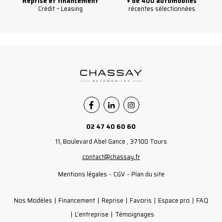
Reprise et financement
+ de 400 automobiles
Crédit – Leasing
récentes sélectionnées
Facebook
Linkedin
Instagram
02 47 40 60 60
11, Boulevard Abel Gance , 37100 Tours
contact@chassay.fr
Mentions légales
CGV
Plan du site
Nos Modèles
Financement
Reprise
Favoris
Espace pro
FAQ
L’entreprise
Témoignages