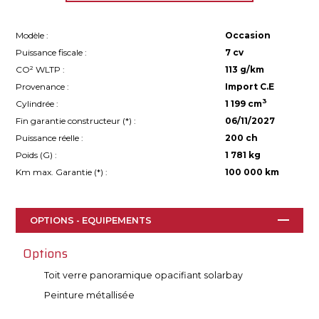
Modèle :
Occasion
Puissance fiscale :
7 cv
CO² WLTP :
113 g/km
Provenance :
Import C.E
3
Cylindrée :
1 199 cm
Fin garantie constructeur (
*
) :
06/11/2027
Puissance réelle :
200 ch
Poids (G) :
1 781 kg
Km max. Garantie (
*
) :
100 000 km
OPTIONS - EQUIPEMENTS
Options
Toit verre panoramique opacifiant solarbay
Peinture métallisée