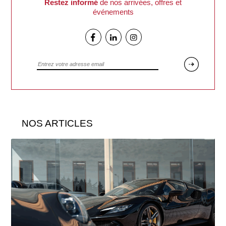
Restez informé
de nos arrivées, offres et
événements
Facebook
Linkedin
Instagram
NOS ARTICLES